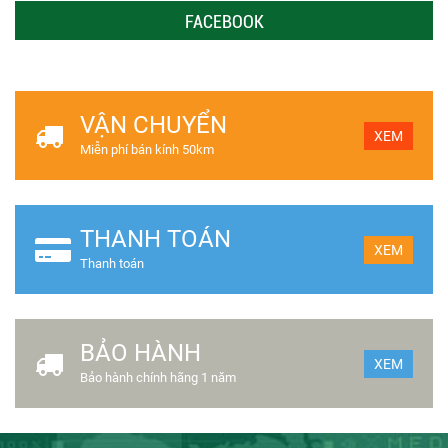
FACEBOOK
VẬN CHUYỂN
XEM
Miễn phí bán kính 50km
THANH TOÁN
XEM
Thanh toán
BẢO HÀNH
XEM
Bảo hành chính hãng 1 năm