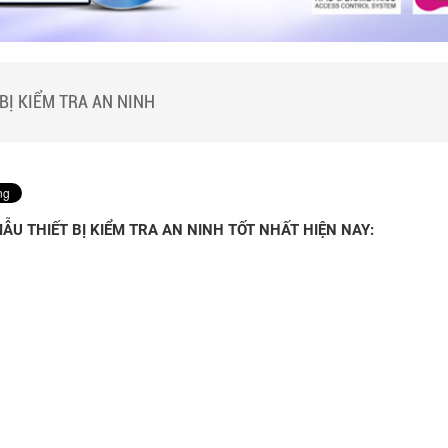
n kiểm soát thang máy
phẩm kiểm soát
 đàm
n khóa
 giám sát
 thẻ khác..
n báo trộm
 BỊ KIỂM TRA AN NINH
ẪU THIẾT BỊ KIỂM TRA AN NINH TỐT NHẤT HIỆN NAY: