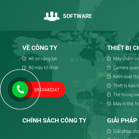
SOFTWARE
VỀ CÔNG TY
THIẾT BỊ 
Hồ sơ năng lực
Máy chấm c
Bộ máy tổ chức
Camera quan
Kiểm soát t
Thiết bị báo 
0913443247
Thẻ thông m
Máy in thẻ, 
CHÍNH SÁCH CÔNG TY
GIẢI PHÁ
Giải pháp cho