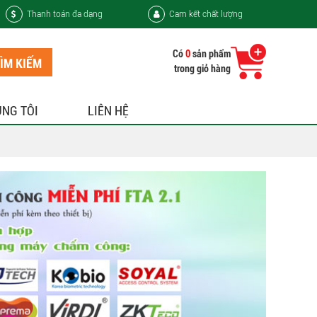
Thanh toán đa dạng
Cam kết chất lượng
Có
0
sản phẩm
ÌM KIẾM
trong giỏ hàng
ÚNG TÔI
LIÊN HỆ