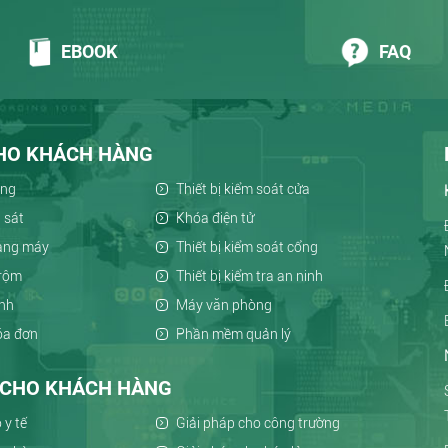
EBOOK
FAQ
CHO KHÁCH HÀNG
ông
Thiết bị kiểm soát cửa
 sát
Khóa điện tử
hang máy
Thiết bị kiểm soát cổng
trộm
Thiết bị kiểm tra an ninh
inh
Máy văn phòng
hóa đơn
Phần mềm quản lý
P CHO KHÁCH HÀNG
 y tế
Giải pháp cho công trường