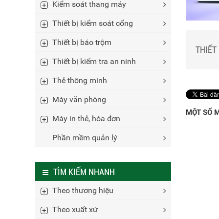
Phụ kiệ
Kiểm soát thang máy
Bộ sản 
Máy bộ
Phụ kiệ
Camera
Các loại
Thiết bị kiểm soát cổng
Phụ kiệ
Thiết bị báo trộm
THIẾT
Thiết bị kiểm tra an ninh
Thẻ thông minh
Máy văn phòng
MỘT SỐ M
Máy in thẻ, hóa đơn
Phần mềm quản lý
TÌM KIẾM NHANH
Theo thương hiệu
Theo xuất xứ