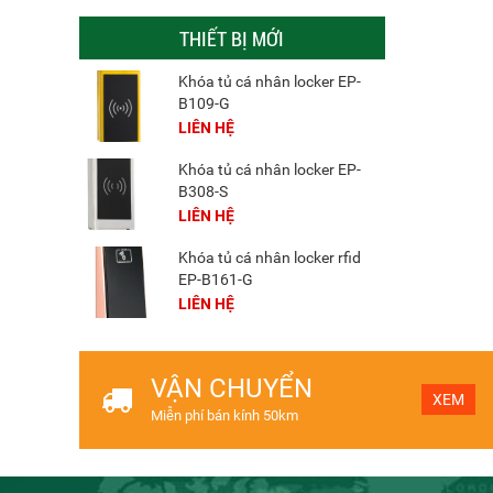
THIẾT BỊ MỚI
Khóa tủ cá nhân locker EP-
B109-G
LIÊN HỆ
Khóa tủ cá nhân locker EP-
B308-S
LIÊN HỆ
Khóa tủ cá nhân locker rfid
EP-B161-G
LIÊN HỆ
VẬN CHUYỂN
XEM
Miễn phí bán kính 50km