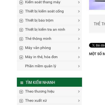
Phụ kiệ
Kiểm soát thang máy
Bộ sản 
Máy bộ
Phụ kiệ
Camera
Các loại
Thiết bị kiểm soát cổng
Phụ kiệ
Thiết bị báo trộm
THẺ T
Thiết bị kiểm tra an ninh
Thẻ thông minh
Máy văn phòng
MỘT SỐ M
Máy in thẻ, hóa đơn
Phần mềm quản lý
TÌM KIẾM NHANH
Theo thương hiệu
Theo xuất xứ