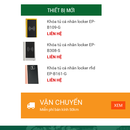
THIẾT BỊ MỚI
Khóa tủ cá nhân locker EP-
B109-G
LIÊN HỆ
Khóa tủ cá nhân locker EP-
B308-S
LIÊN HỆ
Khóa tủ cá nhân locker rfid
EP-B161-G
LIÊN HỆ
VẬN CHUYỂN
XEM
Miễn phí bán kính 50km