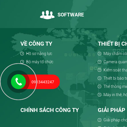
SOFTWARE
VỀ CÔNG TY
THIẾT BỊ 
Hồ sơ năng lực
Máy chấm c
Bộ máy tổ chức
Camera quan
Kiểm soát t
Thiết bị báo 
0913443247
Thẻ thông m
Máy in thẻ, 
CHÍNH SÁCH CÔNG TY
GIẢI PHÁ
Giải pháp cho