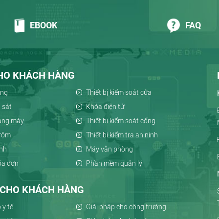
EBOOK
FAQ
CHO KHÁCH HÀNG
ông
Thiết bị kiểm soát cửa
 sát
Khóa điện tử
hang máy
Thiết bị kiểm soát cổng
trộm
Thiết bị kiểm tra an ninh
inh
Máy văn phòng
hóa đơn
Phần mềm quản lý
P CHO KHÁCH HÀNG
 y tế
Giải pháp cho công trường