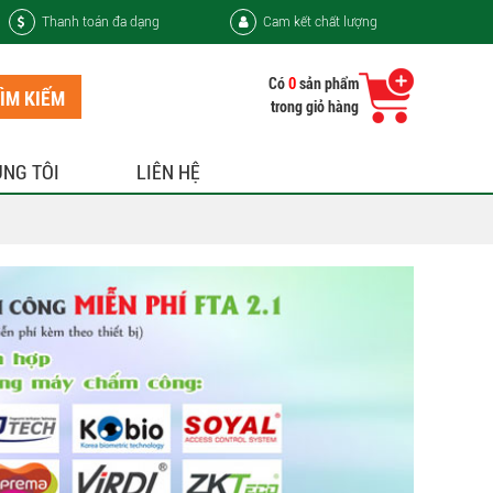
Thanh toán đa dạng
Cam kết chất lượng
Có
0
sản phẩm
ÌM KIẾM
trong giỏ hàng
ÚNG TÔI
LIÊN HỆ