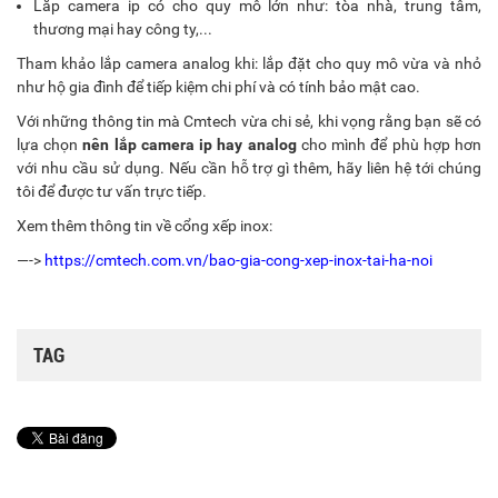
Lắp camera ip có cho quy mô lớn như: tòa nhà, trung tâm,
thương mại hay công ty,...
Tham khảo lắp camera analog khi: lắp đặt cho quy mô vừa và nhỏ
như hộ gia đình để tiếp kiệm chi phí và có tính bảo mật cao.
Với những thông tin mà Cmtech vừa chi sẻ, khi vọng rằng bạn sẽ có
lựa chọn
nên lắp camera ip hay analog
cho mình để phù hợp hơn
với nhu cầu sử dụng. Nếu cần hỗ trợ gì thêm, hãy liên hệ tới chúng
tôi để được tư vấn trực tiếp.
Xem thêm thông tin về cổng xếp inox:
—->
https://cmtech.com.vn/bao-gia-cong-xep-inox-tai-ha-noi
TAG