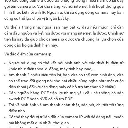
Top các dòng camera được ưa chuộng trong nhiều năm đổ lại đây
gọi tên camera ip. Với khả năng kết nối internet linh hoạt thông qua
hình thức kết nối wifi IP. Ngoài ra, khi sử dụng dòng camera này bạn
cũng có thể lựa chọn vị trí gắn bất kỳ.
Có thể là trong nhà, ngoài sân hay bất kỳ đâu nếu muốn, chỉ cần
cắm đầu nguồn và kết nối được với mạng internet là được. Chính sự
tiện lợi này đã giúp cho camera ip được ưa chuộng, là lựa chọn của
đông đảo hộ gia đình hiện nay.
Về đặc điểm của camera ip:
Người sử dụng có thể kết nối hình ảnh với các thiết bị điện tử
khác như: điện thoại di động, máy tính hay ipad,...
Âm thanh 2 chiều siêu tiện lợi, bạn vừa có thể xem hình ảnh, vừa
có thể trao đổi giọng nói cho hai chiều cùng nghe như một cuộc
điện thoại ( đối với các dòng máy có hỗ trợ âm thanh 2 chiều).
Cáp nguồn bằng POE tiện lợi nhưng yêu cầu hệ thống có sẵn
switch POE hoặc NVR có hỗ trợ POE.
Trả về hình ảnh và âm thanh chân thật, sắc nét, chi tiết tới từng
điểm nhỏ.
Có thể thay đổi vị trí lắp đặt của camera IP wifi dễ dàng nếu muốn
mà không mất quá nhiều thời gian.