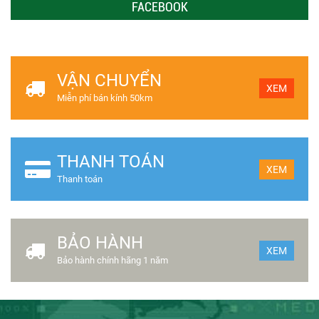
FACEBOOK
VẬN CHUYỂN
XEM
Miễn phí bán kính 50km
THANH TOÁN
XEM
Thanh toán
BẢO HÀNH
XEM
Bảo hành chính hãng 1 năm