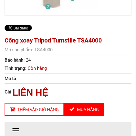
Cổng xoay Tripod Turnstile TSA4000
Mã sản phẩm: TSA4000
Bảo hành:
24
Tình trạng:
Còn hàng
Mô tả
LIÊN HỆ
Giá
THÊM VÀO GIỎ HÀNG
MUA HÀNG