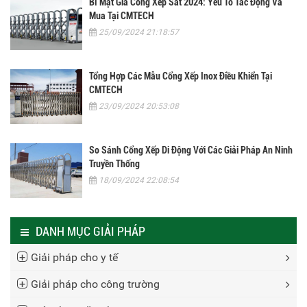
Bí Mật Giá Cổng Xếp Sắt 2024: Yếu Tố Tác Động Và
Mua Tại CMTECH
25/09/2024 21:18:57
Tổng Hợp Các Mẫu Cổng Xếp Inox Điều Khiển Tại
CMTECH
23/09/2024 20:53:08
So Sánh Cổng Xếp Di Động Với Các Giải Pháp An Ninh
Truyền Thống
18/09/2024 22:08:54
DANH MỤC GIẢI PHÁP
Giải pháp cho y tế
Giải pháp cho công trường