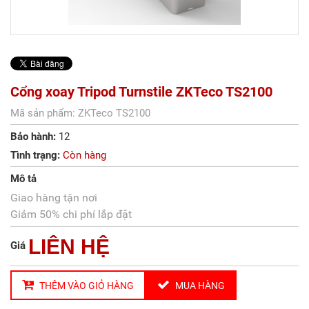
Cổng xoay Tripod Turnstile ZKTeco TS2100
Mã sản phẩm: ZKTeco TS2100
Bảo hành:
12
Tình trạng:
Còn hàng
Mô tả
Giao hàng tận nơi
Giảm 50% chi phí lắp đặt
LIÊN HỆ
Giá
THÊM VÀO GIỎ HÀNG
MUA HÀNG