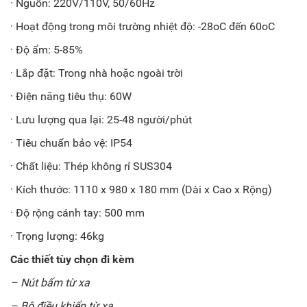
· Nguồn: 220V/110V, 50/60Hz
· Hoạt động trong môi trường nhiệt độ: -28oC đến 60oC
· Độ ẩm: 5-85%
· Lắp đặt: Trong nhà hoặc ngoài trời
· Điện năng tiêu thụ: 60W
· Lưu lượng qua lại: 25-48 người/phút
· Tiêu chuẩn bảo vệ: IP54
· Chất liệu: Thép không rỉ SUS304
· Kích thước: 1110 x 980 x 180 mm (Dài x Cao x Rộng)
· Độ rộng cánh tay: 500 mm
· Trọng lượng: 46kg
Các thiết tùy chọn đi kèm
– Nút bấm từ xa
– Bộ điều khiển từ xa