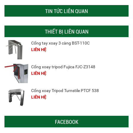
TIN TỨC LIÊN QUAN
THIẾT BỊ LIÊN QUAN
Cổng tay xoay 3 càng BST-110C
LIÊN HỆ
Cổng xoay tripod Fujica FJC-Z3148
LIÊN HỆ
Cổng xoay Tripod Turnstile PTCF 538
LIÊN HỆ
FACEBOOK